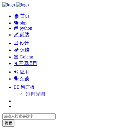
🏠 首页
🐘 php
📘 python
🖍 前端
📐 设计
🏕︎ 运维
🐹 Golang
⛕ 开源项目
📲 应用
🗣︎ 杂谈
✍🏻 留言板
⏲️ 时光圈
搜索