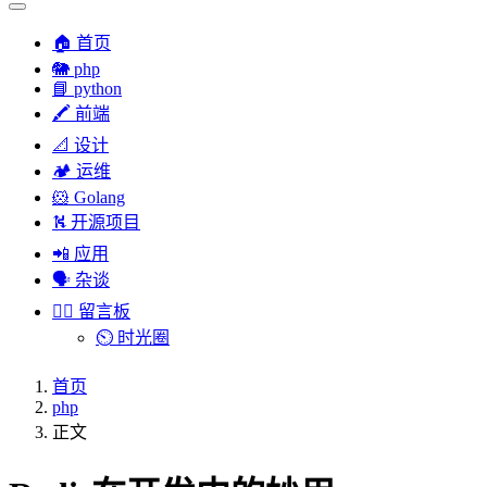
🏠 首页
🐘 php
📘 python
🖍 前端
📐 设计
🏕︎ 运维
🐹 Golang
⛕ 开源项目
📲 应用
🗣︎ 杂谈
✍🏻 留言板
⏲️ 时光圈
首页
php
正文