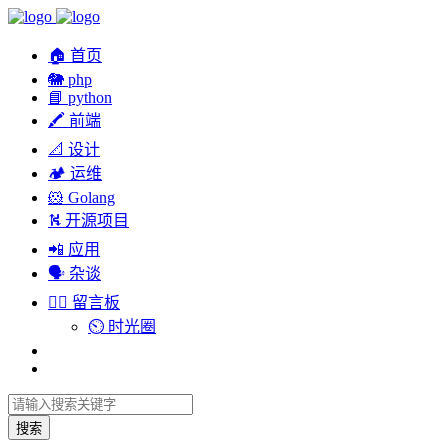
🏠 首页
🐘 php
📘 python
🖍 前端
📐 设计
🏕︎ 运维
🐹 Golang
⛕ 开源项目
📲 应用
🗣︎ 杂谈
✍🏻 留言板
⏲️ 时光圈
搜索