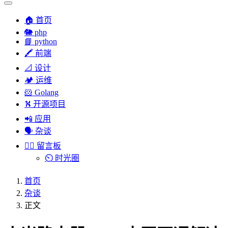
🏠 首页
🐘 php
📘 python
🖍 前端
📐 设计
🏕︎ 运维
🐹 Golang
⛕ 开源项目
📲 应用
🗣︎ 杂谈
✍🏻 留言板
⏲️ 时光圈
首页
杂谈
正文