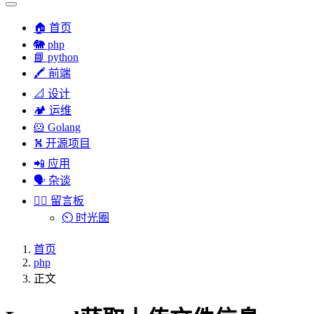
🏠 首页
🐘 php
📘 python
🖍 前端
📐 设计
🏕︎ 运维
🐹 Golang
⛕ 开源项目
📲 应用
🗣︎ 杂谈
✍🏻 留言板
⏲️ 时光圈
首页
php
正文