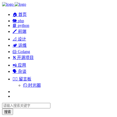
🏠 首页
🐘 php
📘 python
🖍 前端
📐 设计
🏕︎ 运维
🐹 Golang
⛕ 开源项目
📲 应用
🗣︎ 杂谈
✍🏻 留言板
⏲️ 时光圈
搜索