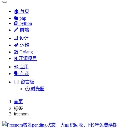
🏠 首页
🐘 php
📘 python
🖍 前端
📐 设计
🏕︎ 运维
🐹 Golang
⛕ 开源项目
📲 应用
🗣︎ 杂谈
✍🏻 留言板
⏲️ 时光圈
首页
标签
freenom