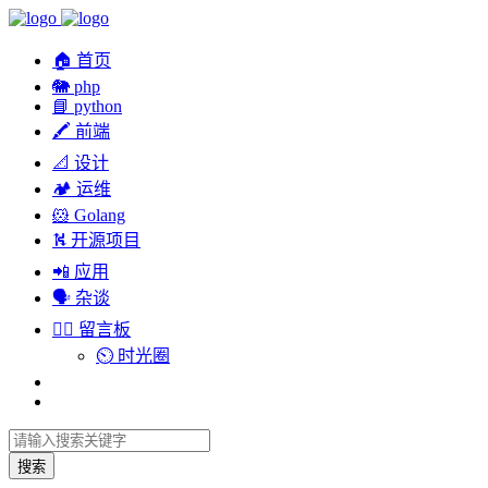
🏠 首页
🐘 php
📘 python
🖍 前端
📐 设计
🏕︎ 运维
🐹 Golang
⛕ 开源项目
📲 应用
🗣︎ 杂谈
✍🏻 留言板
⏲️ 时光圈
搜索