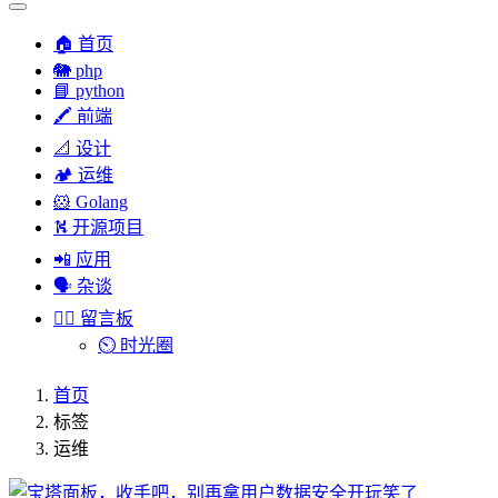
🏠 首页
🐘 php
📘 python
🖍 前端
📐 设计
🏕︎ 运维
🐹 Golang
⛕ 开源项目
📲 应用
🗣︎ 杂谈
✍🏻 留言板
⏲️ 时光圈
首页
标签
运维