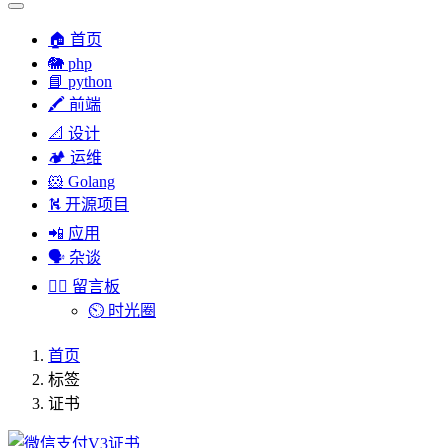
🏠 首页
🐘 php
📘 python
🖍 前端
📐 设计
🏕︎ 运维
🐹 Golang
⛕ 开源项目
📲 应用
🗣︎ 杂谈
✍🏻 留言板
⏲️ 时光圈
首页
标签
证书