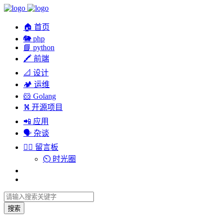
🏠 首页
🐘 php
📘 python
🖍 前端
📐 设计
🏕︎ 运维
🐹 Golang
⛕ 开源项目
📲 应用
🗣︎ 杂谈
✍🏻 留言板
⏲️ 时光圈
搜索