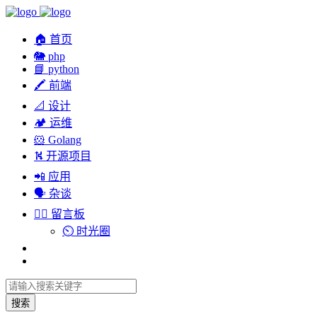
🏠 首页
🐘 php
📘 python
🖍 前端
📐 设计
🏕︎ 运维
🐹 Golang
⛕ 开源项目
📲 应用
🗣︎ 杂谈
✍🏻 留言板
⏲️ 时光圈
搜索