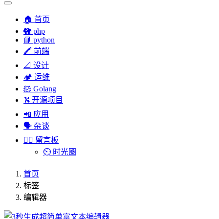
🏠 首页
🐘 php
📘 python
🖍 前端
📐 设计
🏕︎ 运维
🐹 Golang
⛕ 开源项目
📲 应用
🗣︎ 杂谈
✍🏻 留言板
⏲️ 时光圈
首页
标签
编辑器