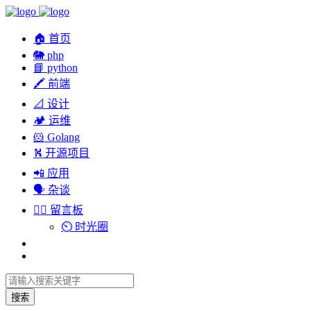
🏠 首页
🐘 php
📘 python
🖍 前端
📐 设计
🏕︎ 运维
🐹 Golang
⛕ 开源项目
📲 应用
🗣︎ 杂谈
✍🏻 留言板
⏲️ 时光圈
搜索