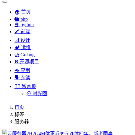
🏠 首页
🐘 php
📘 python
🖍 前端
📐 设计
🏕︎ 运维
🐹 Golang
⛕ 开源项目
📲 应用
🗣︎ 杂谈
✍🏻 留言板
⏲️ 时光圈
首页
标签
服务器