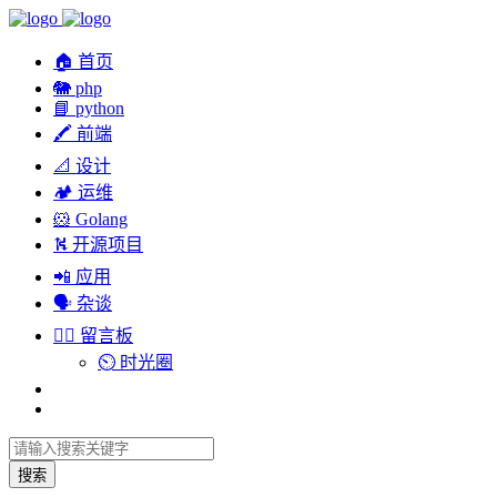
🏠 首页
🐘 php
📘 python
🖍 前端
📐 设计
🏕︎ 运维
🐹 Golang
⛕ 开源项目
📲 应用
🗣︎ 杂谈
✍🏻 留言板
⏲️ 时光圈
搜索