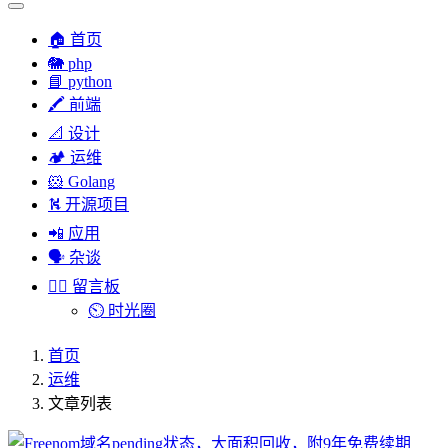
🏠 首页
🐘 php
📘 python
🖍 前端
📐 设计
🏕︎ 运维
🐹 Golang
⛕ 开源项目
📲 应用
🗣︎ 杂谈
✍🏻 留言板
⏲️ 时光圈
首页
运维
文章列表