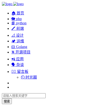
🏠 首页
🐘 php
📘 python
🖍 前端
📐 设计
🏕︎ 运维
🐹 Golang
⛕ 开源项目
📲 应用
🗣︎ 杂谈
✍🏻 留言板
⏲️ 时光圈
搜索