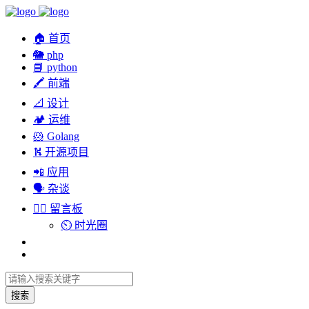
🏠 首页
🐘 php
📘 python
🖍 前端
📐 设计
🏕︎ 运维
🐹 Golang
⛕ 开源项目
📲 应用
🗣︎ 杂谈
✍🏻 留言板
⏲️ 时光圈
搜索