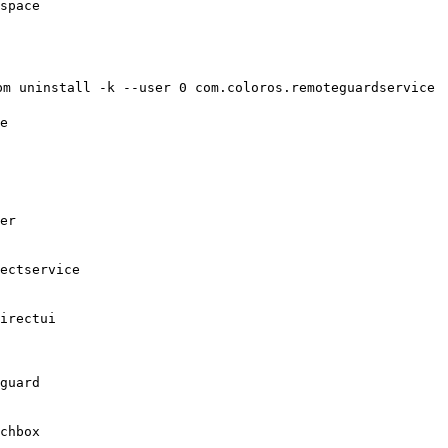
space

tall -k --user 0 com.coloros.remoteguardservice

e

er

ectservice

irectui

guard

chbox
