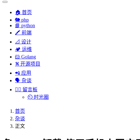
🏠 首页
🐘 php
📘 python
🖍 前端
📐 设计
🏕︎ 运维
🐹 Golang
⛕ 开源项目
📲 应用
🗣︎ 杂谈
✍🏻 留言板
⏲️ 时光圈
首页
杂谈
正文