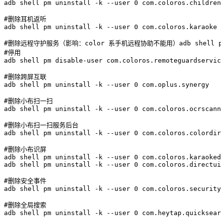
adb shell pm uninstall -k --user 0 com.coloros.children
#删除耳机返听

adb shell pm uninstall -k --user 0 com.coloros.karaoke

#删除远程守护服务（影响：color 系手机远程协助不能用）adb shell pm unins
#停用

adb shell pm disable-user com.coloros.remoteguardservic
#删除跨屏互联

adb shell pm uninstall -k --user 0 com.oplus.synergy

#删除小布扫一扫

adb shell pm uninstall -k --user 0 com.coloros.ocrscann
#删除小布扫一扫服务后台

adb shell pm uninstall -k --user 0 com.coloros.colordir
#删除小布识屏

adb shell pm uninstall -k --user 0 com.coloros.karaoked
adb shell pm uninstall -k --user 0 com.coloros.directui

#删除安全事件

adb shell pm uninstall -k --user 0 com.coloros.security
#删除全局搜索

adb shell pm uninstall -k --user 0 com.heytap.quicksear