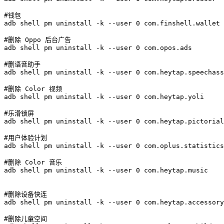
#钱包

adb shell pm uninstall -k --user 0 com.finshell.wallet

#删除 Oppo 后台广告

adb shell pm uninstall -k --user 0 com.opos.ads

#删语音助手

adb shell pm uninstall -k --user 0 com.heytap.speechass
#删除 Color 视频

adb shell pm uninstall -k --user 0 com.heytap.yoli

#乐滑锁屏

adb shell pm uninstall -k --user 0 com.heytap.pictorial

#用户体验计划

adb shell pm uninstall -k --user 0 com.oplus.statistics
#删除 Color 音乐

adb shell pm uninstall -k --user 0 com.heytap.music

#删除设备快连

adb shell pm uninstall -k --user 0 com.heytap.accessory

#删除儿童空间
