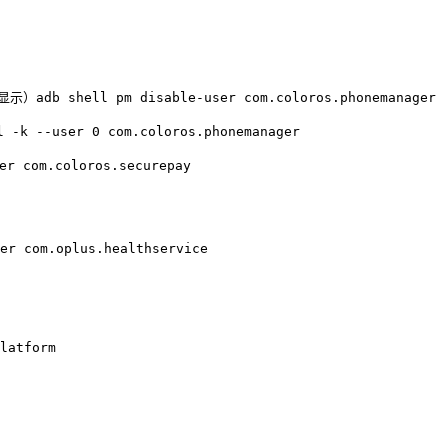
ll pm disable-user com.coloros.phonemanager

-user 0 com.coloros.phonemanager

om.coloros.securepay

com.oplus.healthservice

latform
