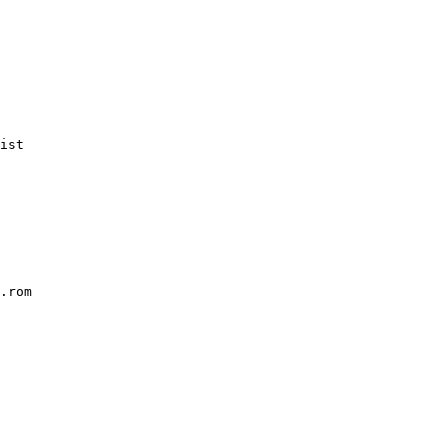
ist

.rom
