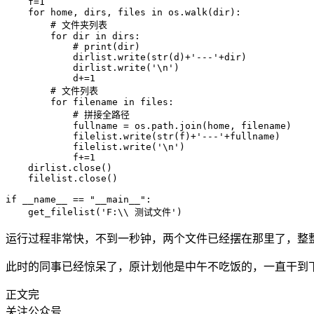
    f=1

    for home, dirs, files in os.walk(dir):

        # 文件夹列表

        for dir in dirs:

            # print(dir)

            dirlist.write(str(d)+'---'+dir)

            dirlist.write('\n')

            d+=1

        # 文件列表

        for filename in files:

            # 拼接全路径

            fullname = os.path.join(home, filename)

            filelist.write(str(f)+'---'+fullname)

            filelist.write('\n')

            f+=1

    dirlist.close()

    filelist.close()

if __name__ == "__main__":

    get_filelist('F:\\ 测试文件')
运行过程非常快，不到一秒钟，两个文件已经摆在那里了，整
此时的同事已经惊呆了，原计划他是中午不吃饭的，一直干到
正文完
关注公众号