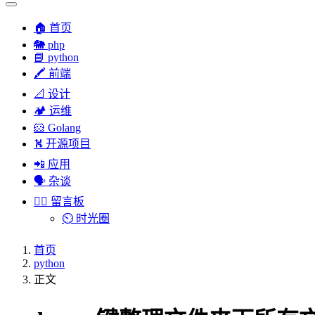
🏠 首页
🐘 php
📘 python
🖍 前端
📐 设计
🏕︎ 运维
🐹 Golang
⛕ 开源项目
📲 应用
🗣︎ 杂谈
✍🏻 留言板
⏲️ 时光圈
首页
python
正文