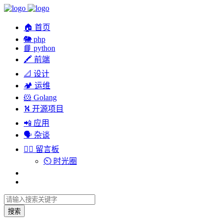
🏠 首页
🐘 php
📘 python
🖍 前端
📐 设计
🏕︎ 运维
🐹 Golang
⛕ 开源项目
📲 应用
🗣︎ 杂谈
✍🏻 留言板
⏲️ 时光圈
搜索