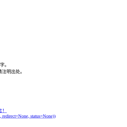
7字。
载请注明出处。
言！
 redirect=None, status=None))