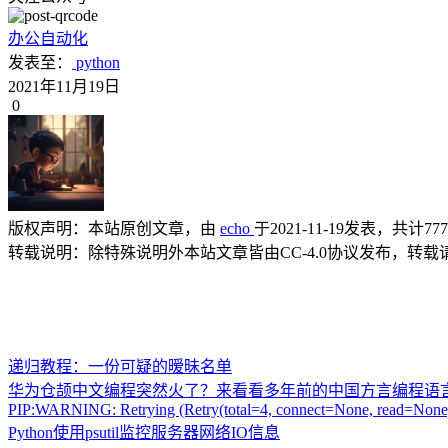
办公自动化
发表至：
python
2021年11月19日
0
版权声明：
本站原创文章，由
echo
于2021-11-19发表，共计77
转载说明：
除特殊说明外本站文章皆由CC-4.0协议发布，转
递归教程：一份可疑的暧昧名单
华为仓颉中文编程突然火了？来看看多年前的中国方言编程语
PIP:WARNING: Retrying (Retry(total=4, connect=None, read=None,
Python使用psutil监控服务器网络IO信息