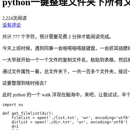
python一键整理文件夹下所有
2,224
次阅读
没有评论
共计 777 个字符，预计需要花费 2 分钟才能阅读完成。
今天上班时候，遇到同事一会啪嗒啪嗒敲键盘，一会抓耳挠腮
一大早就开始一个一个文件的复制文件名，粘贴到表格，然后
通过文件属性一看，总文件夹下，一共一百多个文件夹，接近
这要整理到啥时候去？
此时 python 的一个 walk 浮现在脑海中，来吧，让我
import os

def get_filelist(dir):

    filelist = open('./list.txt', 'w+', encoding='utf8')

    dirlist = open('./dir.txt', 'w+', encoding='utf8')

    d=1
