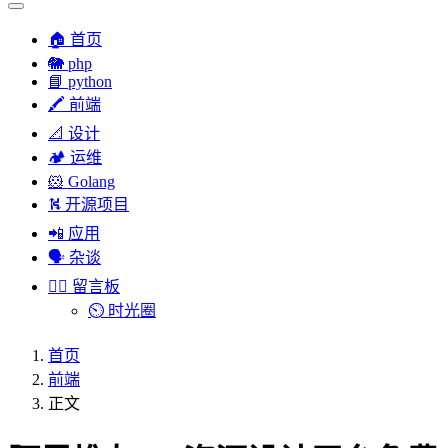
🏠 首页
🐘 php
📘 python
🖍 前端
📐 设计
🏕︎ 运维
🐹 Golang
⛕ 开源项目
📲 应用
🗣︎ 杂谈
✍🏻 留言板
⏲️ 时光圈
首页
前端
正文