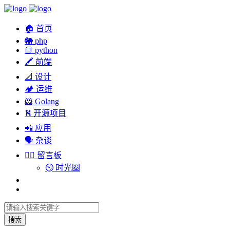
🏠 首页
🐘 php
📘 python
🖍 前端
📐 设计
🏕︎ 运维
🐹 Golang
⛕ 开源项目
📲 应用
🗣︎ 杂谈
✍🏻 留言板
⏲️ 时光圈
搜索