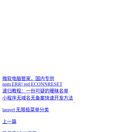
微软电脑管家，国内专供
npm ERR! red ECONNRESET
递归教程：一份可疑的暧昧名单
小程序无域名无备案快速开发方法
laravel 无限极菜单分类
上一篇