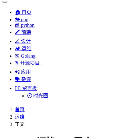
🏠 首页
🐘 php
📘 python
🖍 前端
📐 设计
🏕︎ 运维
🐹 Golang
⛕ 开源项目
📲 应用
🗣︎ 杂谈
✍🏻 留言板
⏲️ 时光圈
首页
运维
正文