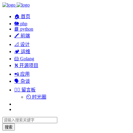
🏠 首页
🐘 php
📘 python
🖍 前端
📐 设计
🏕︎ 运维
🐹 Golang
⛕ 开源项目
📲 应用
🗣︎ 杂谈
✍🏻 留言板
⏲️ 时光圈
搜索